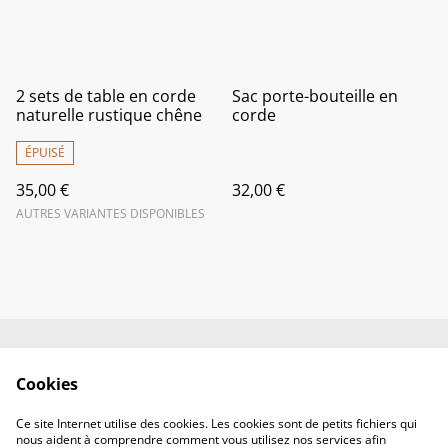
2 sets de table en corde
Sac porte-bouteille en
naturelle rustique chêne
corde
ÉPUISÉ
35,00 €
32,00 €
AUTRES VARIANTES DISPONIBLES
Contactez-nous
Conditions
Cookies
Politique de
Politique de cookies
confidentialité
Ce site Internet utilise des cookies. Les cookies sont de petits fichiers qui
Offres et partenaires
nous aident à comprendre comment vous utilisez nos services afin