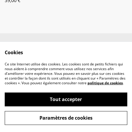
39,00 €
Contactez-nous
Conditions
Cookies
Politique de
Politique de cookies
confidentialité
Ce site Internet utilise des cookies. Les cookies sont de petits fichiers qui
Offres et partenaires
nous aident à comprendre comment vous utilisez nos services afin
d'améliorer votre expérience. Vous pouvez en savoir plus sur ces cookies
et contrôler la façon dont ils sont utilisés en cliquant sur « Paramètres des
cookies ». Vous pouvez également consulter notre
politique de cookies
.
Tout accepter
©
2026
Odile ma Muse
Paramètres de cookies
powered by