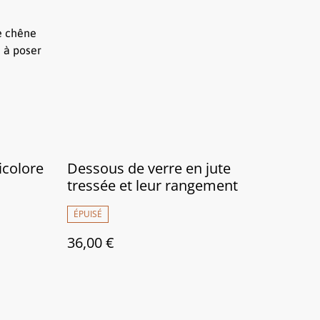
ue chêne
u à poser
icolore
Dessous de verre en jute
tressée et leur rangement
ÉPUISÉ
36,00 €