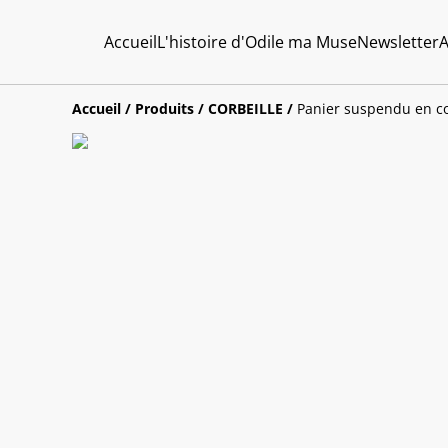
Accueil
L'histoire d'Odile ma Muse
Newsletter
A
Accueil
/
Produits
/
CORBEILLE
/
Panier suspendu en co