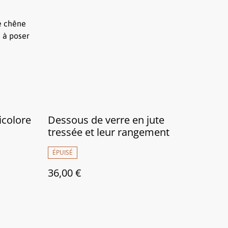
ue chêne
u à poser
icolore
Dessous de verre en jute
tressée et leur rangement
ÉPUISÉ
36,00 €