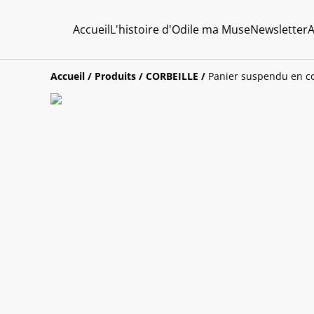
Accueil
L'histoire d'Odile ma Muse
Newsletter
A
Accueil
/
Produits
/
CORBEILLE
/
Panier suspendu en co